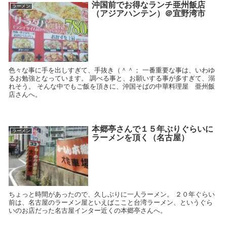
沖国前でお得なランチ亜州飯店
ラーメン
（アジアハンテン）＠宜野湾市
色々な事に手を出しすぎて、手抜き（＾＾； 一番重要な事は、いわゆ
るお勉強となっています。 調べる事と、お願いする事が多すぎて、溺
れそう。 そんな中でもご飯を頂きに、沖国そばの中華料理屋 亜州飯
店さんへ。
本郷亭さんで１５年ぶりぐらいに
ラーメン
ラーメンを頂く（名古屋）
ちょっと時間があったので、久しぶりに一人ラーメン。 ２０年ぐらい
前は、名古屋のラーメン屋といえばここと台湾ラーメン、というぐら
いのお店だった名古屋インター近くの本郷亭さんへ。