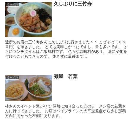
久しぶりに三竹寿
ラーメン
近所のお店の三竹寿さんに久しぶりに行きました＾＾ まぜそば（６５
０円）を頂きました。 とても美味しかったですし、量も多いです。 さ
らにランチタイムはご飯無料です。 色々な調味料があり、 味に変化を
付けることもできるので、 飽きずに最後まで...
麺屋 若葉
ラーメン
林さんのイベント繋がりで 偶然に知り合った方のラーメン店の若葉さ
んに行ってきました。 お店はパイプラインの大平交差点から少し那覇
方面に向かった左側にあります。