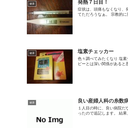
発熱７日目！
健康
症状は、頭痛もなくなり、
てただろうなぁ。 宗教的に
塩素チェッカー
健康
色々調べてみたくなり 塩素
ピーとは深い関係があると思
良い産婦人科の糸数
健康
１人目の時に、良い病院だ
ったので追記します。 結果