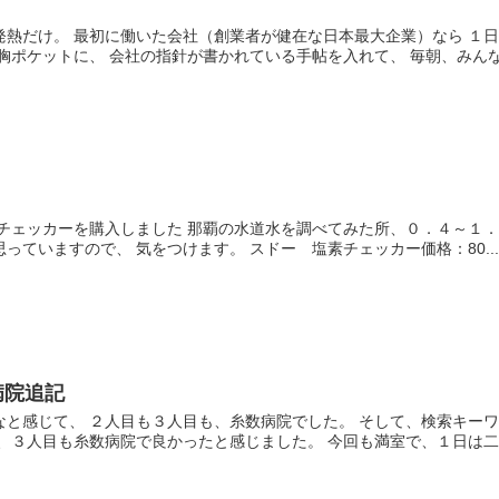
発熱だけ。 最初に働いた会社（創業者が健在な日本最大企業）なら １
胸ポケットに、 会社の指針が書かれている手帖を入れて、 毎朝、みんなで
チェッカーを購入しました 那覇の水道水を調べてみた所、０．４～１．
っていますので、 気をつけます。 スドー 塩素チェッカー価格：80..
病院追記
なと感じて、 ２人目も３人目も、糸数病院でした。 そして、検索キー
、３人目も糸数病院で良かったと感じました。 今回も満室で、１日は二人