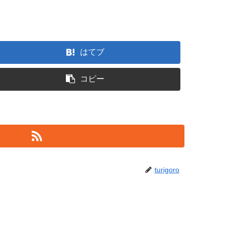
はてブ
コピー
turigoro