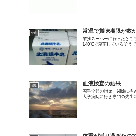
常温で賞味期限が数
健康
業務スーパーに行ったところ
140℃で殺菌しているそうで
血液検査の結果
健康
両手全部の指第一関節に痛み、
大学病院に行き専門の先生に
体重が減り過ぎたの