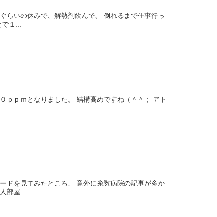
日ぐらいの休みで、解熱剤飲んで、 倒れるまで仕事行っ
１...
０ｐｐｍとなりました。 結構高めですね（＾＾； アト
.
ワードを見てみたところ、 意外に糸数病院の記事が多か
部屋...