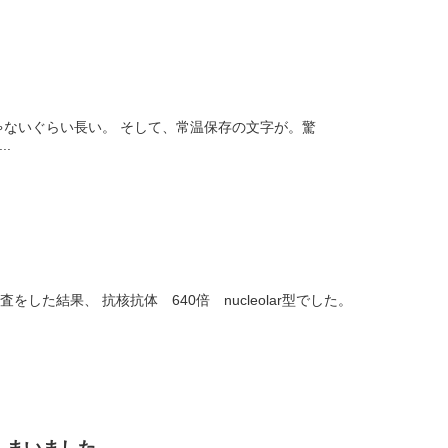
ゃないぐらい長い。 そして、常温保存の文字が。驚
.
た結果、 抗核抗体 640倍 nucleolar型でした。
しまいました