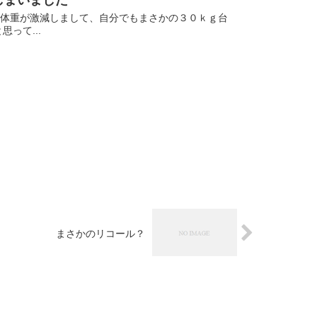
 体重が激減しまして、自分でもまさかの３０ｋｇ台
って...
まさかのリコール？