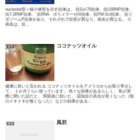
nucleolar型＝核小体型を示す抗体は、 抗Scl-70抗体、抗U3RNP抗体、
抗7-2RNP抗体、 抗RNA ポリメラーゼIII抗体、抗PM-Scl抗体、 抗リ
ボゾームP抗体があり、それぞれで症状が異なり、病名が異なる。 ※
病名は、症...
ココナッツオイル
健康
健康に良いと言われる ココナッツオイルをアメリカからお取り寄せし
て、 １か月ぐらい使っています。 色々な効果があるらしく、 私が実
際に聞いた話だと、 関節炎に効いた、 認知症の具合が良くなった（朝
のドキドキが無くなった） などの効果がある...
風邪
健康