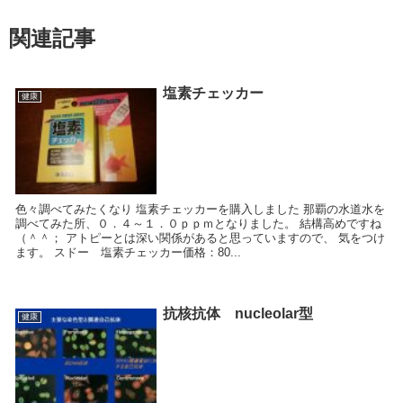
関連記事
塩素チェッカー
健康
色々調べてみたくなり 塩素チェッカーを購入しました 那覇の水道水を
調べてみた所、０．４～１．０ｐｐｍとなりました。 結構高めですね
（＾＾； アトピーとは深い関係があると思っていますので、 気をつけ
ます。 スドー 塩素チェッカー価格：80...
抗核抗体 nucleolar型
健康