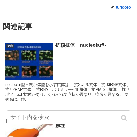
turigoro
関連記事
抗核抗体 nucleolar型
健康
nucleolar型＝核小体型を示す抗体は、 抗Scl-70抗体、抗U3RNP抗体、
抗7-2RNP抗体、 抗RNA ポリメラーゼIII抗体、抗PM-Scl抗体、 抗リ
ボゾームP抗体があり、それぞれで症状が異なり、病名が異なる。 ※
病名は、症...
原始人食（パレオダイエット）の
健康
原理