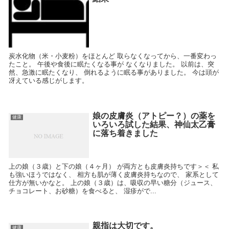
炭水化物（米・小麦粉）をほとんど 取らなくなってから、一番変わっ
たこと。 午後や食後に眠たくなる事が なくなりました。 以前は、突
然、急激に眠たくなり、 倒れるように眠る事がありました。 今は頭が
冴えている感じがします。
娘の皮膚炎（アトピー？）の薬を
健康
いろいろ試した結果、神仙太乙膏
に落ち着きました
上の娘（３歳）と下の娘（４ヶ月） が両方とも皮膚炎持ちです＞＜ 私
も強いほうではなく、 相方も肌が薄く皮膚炎持ちなので、 家系として
仕方が無いかなと。 上の娘（３歳）は、吸収の早い糖分（ジュース、
チョコレート、お砂糖）を食べると、 湿疹がで...
親指は大切です。
健康