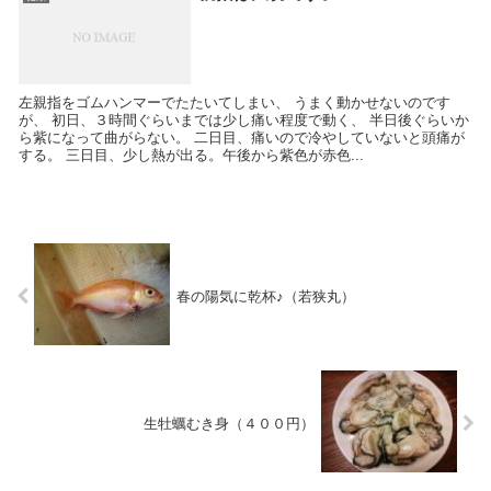
左親指をゴムハンマーでたたいてしまい、 うまく動かせないのです
が、 初日、３時間ぐらいまでは少し痛い程度で動く、 半日後ぐらいか
ら紫になって曲がらない。 二日目、痛いので冷やしていないと頭痛が
する。 三日目、少し熱が出る。午後から紫色が赤色...
春の陽気に乾杯♪（若狭丸）
生牡蠣むき身（４００円）