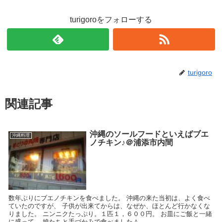
turigoroをフォローする
turigoro
関連記事
沖縄のソールフードといえばブエ
沖縄料理
ノチキン♪＠浦添市内間
数年ぶりにブエノチキンを食べました。 沖縄の来た当初は、よく食べ
ていたのですが、 子供が出来てからは、なぜか、ほとんど行かなくな
りました。 ニンニクたっぷり。１匹１，６００円。 お皿にご飯と一緒
に盛って、 娘たちと手づかみで食べました＾...