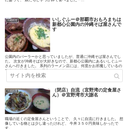
いしぐふー＠那覇市おもろまちは
沖縄料理
新都心公園内の沖縄そば屋さんで
す
公園内のパーラーかと思っていましたが、普通に沖縄そば屋さんでし
た。 次女が沖縄そばが大好きなので、新都心公園内にあるいしぐふー
さんへ行きました。 系列のラーメン店には、何度かお邪魔しているの
ですが、沖縄そばは、数年ぶりです。
（閉店）自流（宜野湾の定食屋さ
沖縄料理
ん）＠宜野湾市大謝名
職場の近くの定食屋さんということで、 久々に自流に行きました。 想
像している物とは少し違ったけれど、 牛丼３５０円美味しかったで
す。