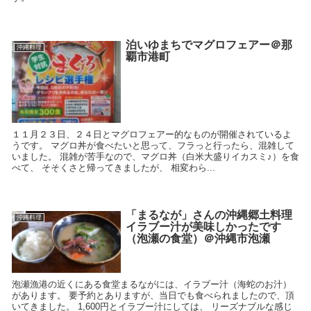
泊いゆまちでマグロフェアー＠那
沖縄料理
覇市港町
１１月２３日、２４日とマグロフェアー的なものが開催されているよ
うです。 マグロ丼が食べたいと思って、フラっと行ったら、混雑して
いました。 混雑が苦手なので、マグロ丼（白米大盛りイカスミ♪）を食
べて、 そそくさと帰ってきましたが、 相変わら...
「まるなが」さんの沖縄郷土料理
沖縄料理
イラブー汁が美味しかったです
（泡瀬の食堂）＠沖縄市泡瀬
泡瀬漁港の近くにある食堂まるながには、イラブー汁（海蛇のお汁）
があります。 要予約とありますが、当日でも食べられましたので、頂
いてきました。 1,600円とイラブー汁にしては、 リーズナブルな感じ