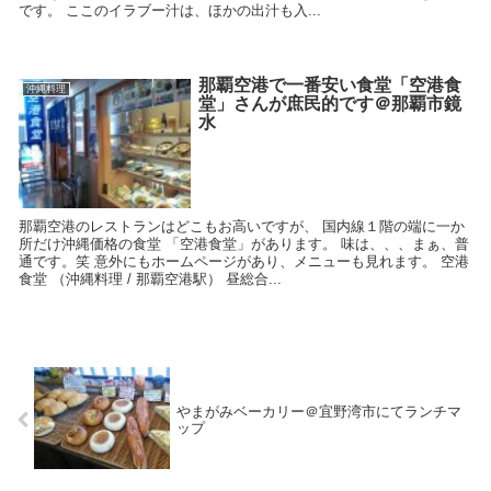
です。 ここのイラブー汁は、ほかの出汁も入...
那覇空港で一番安い食堂「空港食
沖縄料理
堂」さんが庶民的です＠那覇市鏡
水
那覇空港のレストランはどこもお高いですが、 国内線１階の端に一か
所だけ沖縄価格の食堂 「空港食堂」があります。 味は、、、まぁ、普
通です。笑 意外にもホームページがあり、メニューも見れます。 空港
食堂 （沖縄料理 / 那覇空港駅） 昼総合...
やまがみベーカリー＠宜野湾市にてランチマ
ップ