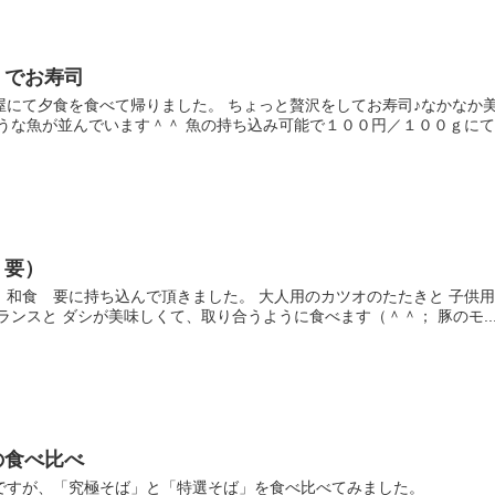
」でお寿司
屋にて夕食を食べて帰りました。 ちょっと贅沢をしてお寿司♪なかなか
うな魚が並んでいます＾＾ 魚の持ち込み可能で１００円／１００ｇにて..
 要）
、和食 要に持ち込んで頂きました。 大人用のカツオのたたきと 子供
ランスと ダシが美味しくて、取り合うように食べます（＾＾； 豚のモ..
の食べ比べ
ですが、「究極そば」と「特選そば」を食べ比べてみました。