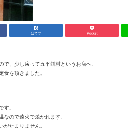
はてブ
Pocket
ので、少し戻って五平餅村というお店へ。
定食を頂きました。
です。
温なので遠火で焼かれます。
いがたまりません。