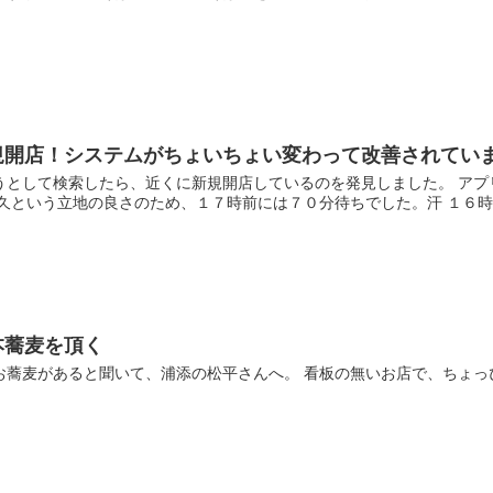
規開店！システムがちょいちょい変わって改善されてい
うとして検索したら、近くに新規開店しているのを発見しました。 ア
久という立地の良さのため、１７時前には７０分待ちでした。汗 １６時３
本蕎麦を頂く
お蕎麦があると聞いて、浦添の松平さんへ。 看板の無いお店で、ちょっ