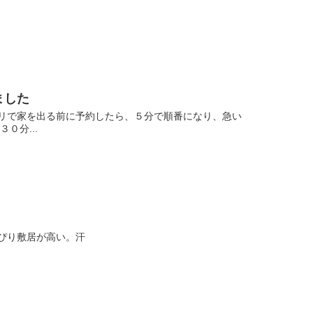
ました
プリで家を出る前に予約したら、５分で順番になり、急い
０分...
ぴり敷居が高い。汗