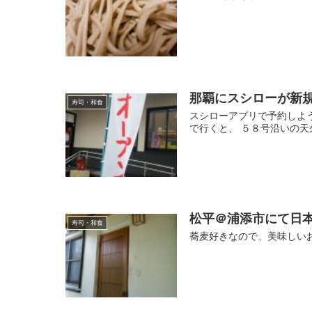
那覇にスシローが新
寿司・和食
スシローアプリで予約しよ
で行くと、 ５８号沿いの天
松平＠浦添市にて日
寿司・和食
蕎麦好きなので、美味しい