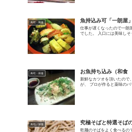
魚持込み可「一朗屋
寿司・和食
仕事が遅くなったので一朗
でした。 入口には美味しそ
お魚持ち込み（和食
寿司・和食
新鮮なカツオを頂いたので
が、 プロが作ると薬味のバ
究極そばと特選そば
寿司・和食
乾麺のそばをよく食べるの