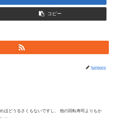
コピー
turigoro
それほどうるさくもないですし、 他の回転寿司よりもか
...