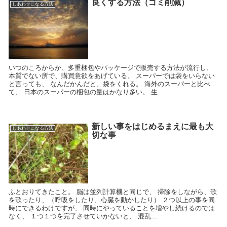
良くする方法（ゴミ削減）
しあわせになる方法
いつのころからか、多重梱包やパッケージで販売する方法が流行し、
本質でない所で、購買意欲をあげている。 スーパーでは袋をいらない
と言っても、 なんだかんだと、袋をくれる。 海外のスーパーと比べ
て、 日本のスーパーの梱包の量はかなり多い。 生...
新しい事をはじめるまえに最も大
しあわせになる方法
切な事
ふとおりてきたこと。 脳は並列計算機と同じで、 掃除をしながら、歌
を歌ったり、（呼吸をしたり、心臓を動かしたり） ２つ以上の事を同
時にできるわけですが、 同時にやっていることを増やし続けるのでは
なく、 １つ１つを完了させていかないと、 混乱...