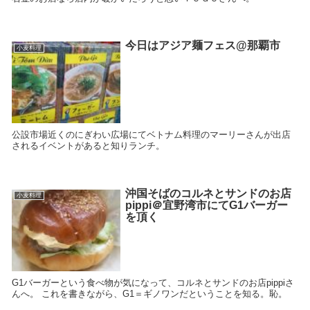
今日はアジア麺フェス@那覇市
小麦料理
公設市場近くのにぎわい広場にてベトナム料理のマーリーさんが出店
されるイベントがあると知りランチ。
沖国そばのコルネとサンドのお店
小麦料理
pippi＠宜野湾市にてG1バーガー
を頂く
G1バーガーという食べ物が気になって、コルネとサンドのお店pippiさ
んへ。 これを書きながら、G1＝ギノワンだということを知る。恥。