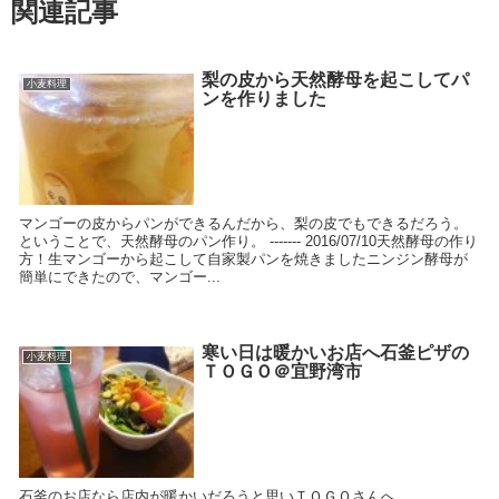
関連記事
梨の皮から天然酵母を起こしてパ
小麦料理
ンを作りました
マンゴーの皮からパンができるんだから、梨の皮でもできるだろう。
ということで、天然酵母のパン作り。 ------- 2016/07/10天然酵母の作り
方！生マンゴーから起こして自家製パンを焼きましたニンジン酵母が
簡単にできたので、マンゴー...
寒い日は暖かいお店へ石釜ピザの
小麦料理
ＴＯＧＯ＠宜野湾市
石釜のお店なら店内が暖かいだろうと思いＴＯＧＯさんへ。