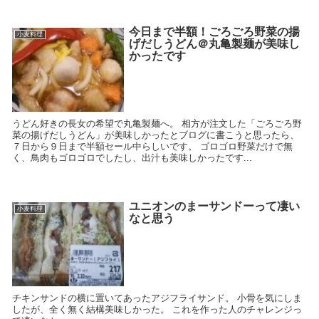
今日まで半額！ごろごろ野菜の揚
小麦料理
げだしうどん＠丸亀製麺が美味し
かったです
うどん好きの長女の希望で丸亀製麺へ。 相方が注文した「ごろごろ野
菜の揚げだしうどん」が美味しかったとブログに書こうと思ったら、
７日から９日まで半額セール中らしいです。 ゴロゴロ野菜だけで無
く、鳥肉もゴロゴロでしたし、出汁も美味しかったです...
ユニオンのまーサンドーって凄い
小麦料理
なと思う
チキンサンドの横に置いてあったアジフライサンド。 小骨を気にしま
したが、全く無く結構美味しかった。 これを作った人のチャレンジっ