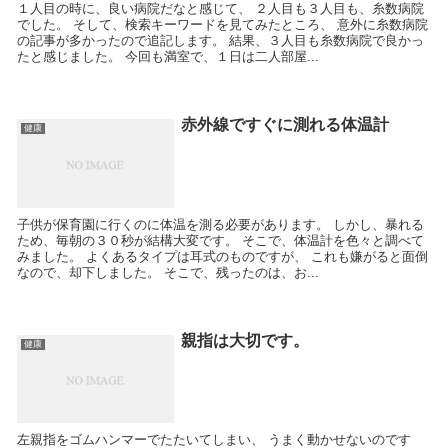
１人目の時に、良い病院だなと感じて、 ２人目も３人目も、糸数病院
でした。 そして、検索キーワードを見てみたところ、 意外に糸数病院
の記事が多かったので追記します。 結果、３人目も糸数病院で良かっ
たと感じました。 今回も満室で、１日は二人部屋...
赤外線ですぐに測れる体温計
健康
子供が保育園に行くのに体温を測る必要があります。 しかし、暴れる
ため、毎朝の３０秒が結構大変です。 そこで、体温計を色々と調べて
みました。 よくあるタイプは耳式のものですが、 これも嫌がると面倒
なので、却下しました。 そこで、残ったのは、お...
親指は大切です。
健康
左親指をゴムハンマーでたたいてしまい、 うまく動かせないのです