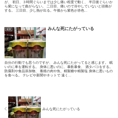
が、 初日、３時間ぐらいまでは少し痛い程度で動く、 半日後ぐらいか
ら紫になって曲がらない。 二日目、痛いので冷やしていないと頭痛が
する。 三日目、少し熱が出る。午後から紫色が赤色...
みんな死にたがっている
健康
自分の行動でも思うのですが、 みんな死にたがってると感じます。 眠
いのに車を運転する。 身体に悪いのに、暴飲暴食、 酒タバコをする。
防腐剤や食品添加物、 養殖の肉や魚、精製糖や精製塩 身体に悪いもの
を食べる。 テレビや新聞やネットで 遠く...
みんな死にたがっている