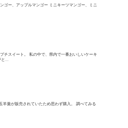
マンゴー、アップルマンゴー ミニキーツマンゴー、ミニ
るプチスイート。 私の中で、県内で一番おいしいケーキ
...
玉羊羹が販売されていたため思わず購入。 調べてみる