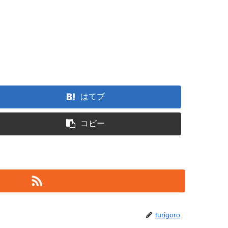
はてブ
コピー
turigoro