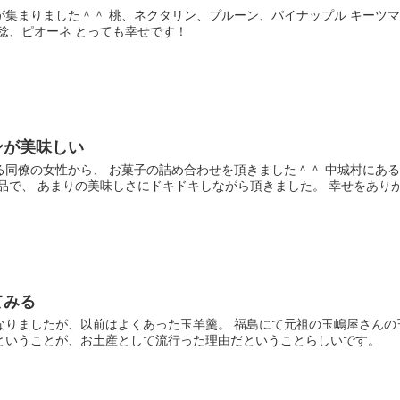
が集まりました＾＾ 桃、ネクタリン、プルーン、パイナップル キーツ
稔、ピオーネ とっても幸せです！
ンが美味しい
る同僚の女性から、 お菓子の詰め合わせを頂きました＾＾ 中城村にあ
品で、 あまりの美味しさにドキドキしながら頂きました。 幸せをありがと
てみる
なりましたが、以前はよくあった玉羊羹。 福島にて元祖の玉嶋屋さんの
ということが、お土産として流行った理由だということらしいです。