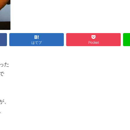
はてブ
Pocket
った
で
が、
。
。