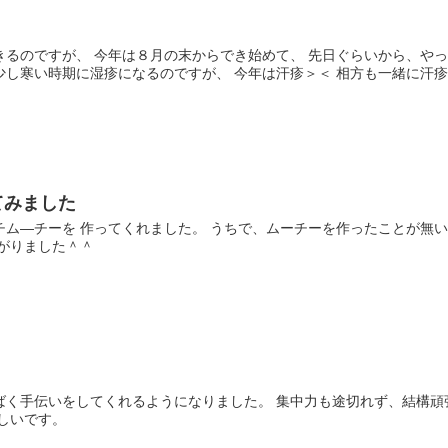
きるのですが、 今年は８月の末からでき始めて、 先日ぐらいから、や
し寒い時期に湿疹になるのですが、 今年は汗疹＞＜ 相方も一緒に汗疹＞
てみました
ム―チーを 作ってくれました。 うちで、ムーチーを作ったことが無い
がりました＾＾
ばく手伝いをしてくれるようになりました。 集中力も途切れず、結構頑
しいです。