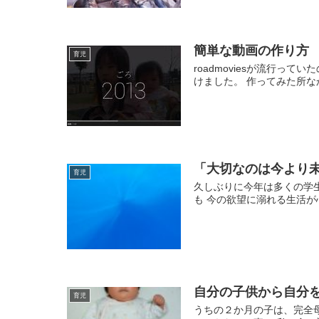
簡単な動画の作り方
育児
roadmoviesが流行って
けました。 作ってみた所なかな
「大切なのは今より
育児
久しぶりに今年は多くの学
も 今の欲望に溺れる生活が
自分の子供から自分
育児
うちの２か月の子は、完全母