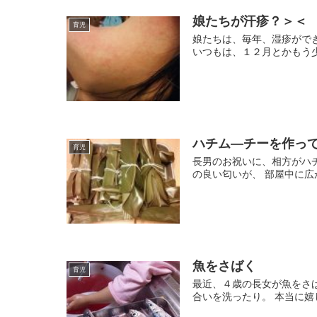
娘たちが汗疹？＞＜
育児
娘たちは、毎年、湿疹がで
いつもは、１２月とかもう少
ハチム―チーを作っ
育児
長男のお祝いに、相方がハチ
の良い匂いが、 部屋中に広
魚をさばく
育児
最近、４歳の長女が魚をさ
合いを洗ったり。 本当に嬉