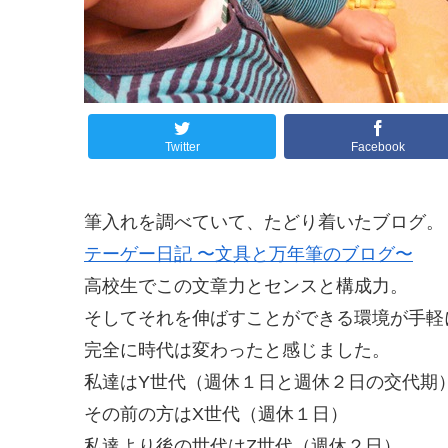
Twitter
Facebook
筆入れを調べていて、たどり着いたブログ。
テーゲー日記 〜文具と万年筆のブログ〜
高校生でこの文章力とセンスと構成力。
そしてそれを伸ばすことができる環境が手軽
完全に時代は変わったと感じました。
私達はY世代（週休１日と週休２日の交代期
その前の方はX世代（週休１日）
私達より後の世代はZ世代（週休２日）