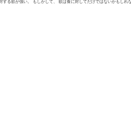
対する欲が強い。 もしかして、 欲は食に対してだけではないかもしれな.