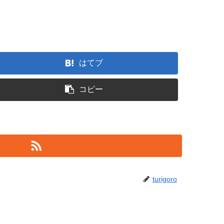
はてブ
コピー
turigoro