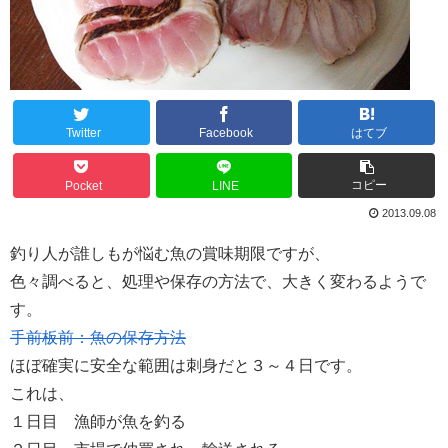
Twitter
Facebook
はてブ
コピー
Pocket
LINE
2013.09.08
釣り人が誰しもが悩む魚の賞味期限ですが、
色々調べると、処理や保存の方法で、大きく変わるようで
す。
手前板前：魚の保存方法
ほぼ確実に安全な範囲は刺身だと３～４日です。
これは、
１日目 漁師が魚を釣る