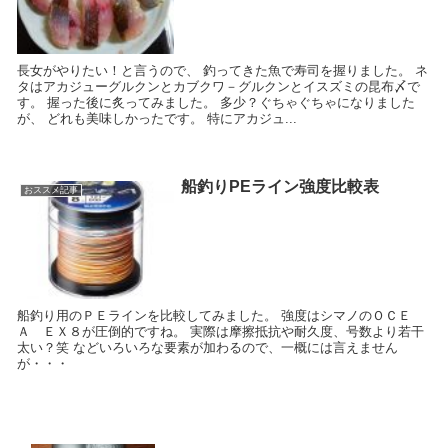
長女がやりたい！と言うので、 釣ってきた魚で寿司を握りました。 ネ
タはアカジューグルクンとカブクワ－グルクンとイスズミの昆布〆で
す。 握った後に炙ってみました。 多少？ぐちゃぐちゃになりました
が、 どれも美味しかったです。 特にアカジュ...
船釣りPEライン強度比較表
おススメ記事
船釣り用のＰＥラインを比較してみました。 強度はシマノのＯＣＥ
Ａ ＥＸ８が圧倒的ですね。 実際は摩擦抵抗や耐久度、号数より若干
太い？笑 などいろいろな要素が加わるので、一概には言えません
が・・・