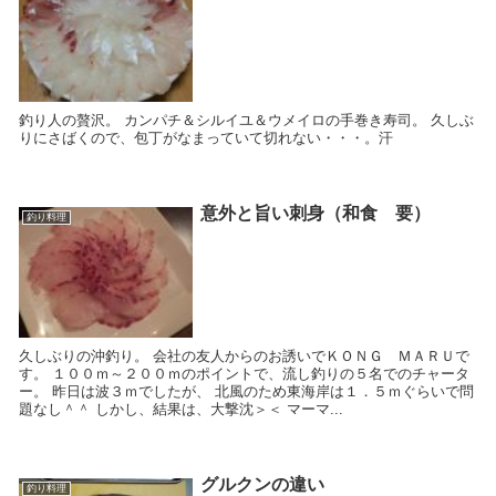
釣り人の贅沢。 カンパチ＆シルイユ＆ウメイロの手巻き寿司。 久しぶ
りにさばくので、包丁がなまっていて切れない・・・。汗
意外と旨い刺身（和食 要）
釣り料理
久しぶりの沖釣り。 会社の友人からのお誘いでＫＯＮＧ ＭＡＲＵで
す。 １００ｍ～２００ｍのポイントで、流し釣りの５名でのチャータ
ー。 昨日は波３ｍでしたが、 北風のため東海岸は１．５ｍぐらいで問
題なし＾＾ しかし、結果は、大撃沈＞＜ マーマ...
グルクンの違い
釣り料理