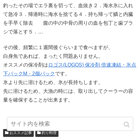
釣ったその場でエラ裏を切って、血抜き２．海水氷に入れ
て急冷３．帰港時に海水を捨てる４．持ち帰って鱗と内臓
を手早く除去 腹の中の中骨の周りの血を包丁と歯ブラ
シで落とす５．…
その後、頻繁に１週間後ぐらいまで食べますが、
白身魚であれば、まったく問題ありません。
オススメの保冷剤は
ロゴス(LOGOS) 保冷剤 倍速凍結・氷点
下パックM・2個パック
です。
氷より先に溶けるため、氷が長持ちします。
先に溶けるため、大漁の時には、取り出してクーラーの容
量を確保することが出来ます。
おススメ記事
釣り料理