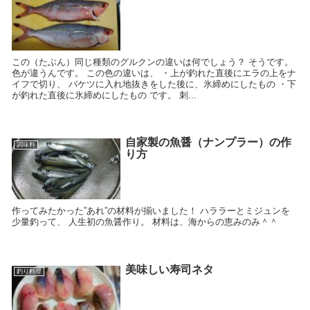
この（たぶん）同じ種類のグルクンの違いは何でしょう？ そうです。
色が違うんです。 この色の違いは、 ・上が釣れた直後にエラの上をナ
イフで切り、 バケツに入れ地抜きをした後に、氷締めにしたもの ・下
が釣れた直後に氷締めにしたもの です。 刺...
自家製の魚醤（ナンプラー）の作
調味料
り方
作ってみたかった”あれ”の材料が揃いました！ ハララーとミジュンを
少量釣って、 人生初の魚醤作り。 材料は、海からの恵みのみ＾＾
美味しい寿司ネタ
釣り料理