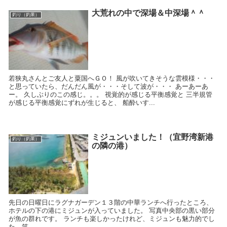
大荒れの中で深場＆中深場＾＾
釣り（釣果）
若狭丸さんとご友人と粟国へＧＯ！ 風が吹いてきそうな雲模様・・・
と思っていたら、だんだん風が・・・そして波が・・・ あーあーあ
ー。 久しぶりのこの感じ。。。 視覚的が感じる平衡感覚と 三半規管
が感じる平衡感覚にずれが生じると、 船酔いす...
ミジュンいました！（宜野湾新港
釣り（釣果）
の隣の港）
先日の日曜日にラグナガーデン１３階の中華ランチへ行ったところ、
ホテルの下の港にミジュンが入っていました。 写真中央部の黒い部分
が魚の群れです。 ランチも楽しかったけれど、ミジュンも魅力的でし
た。笑