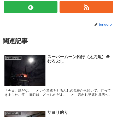
turigoro
関連記事
スーパームーン釣行（太刀魚）＠
釣り（釣果）
むるぶし
「今日、凪だな。」 という連絡をむるぶしの船長から頂いて、行って
きました。笑 「満月は、どっちかだよ。」 と、言われ早速釣具店へ。
サヨリ釣り
釣り（釣果）