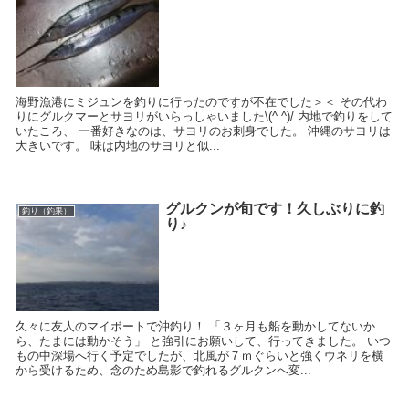
海野漁港にミジュンを釣りに行ったのですが不在でした＞＜ その代わ
りにグルクマーとサヨリがいらっしゃいました\(^ ^)/ 内地で釣りをして
いたころ、 一番好きなのは、サヨリのお刺身でした。 沖縄のサヨリは
大きいです。 味は内地のサヨリと似...
グルクンが旬です！久しぶりに釣
釣り（釣果）
り♪
久々に友人のマイボートで沖釣り！ 「３ヶ月も船を動かしてないか
ら、たまには動かそう」 と強引にお願いして、行ってきました。 いつ
もの中深場へ行く予定でしたが、北風が７ｍぐらいと強くウネリを横
から受けるため、念のため島影で釣れるグルクンへ変...