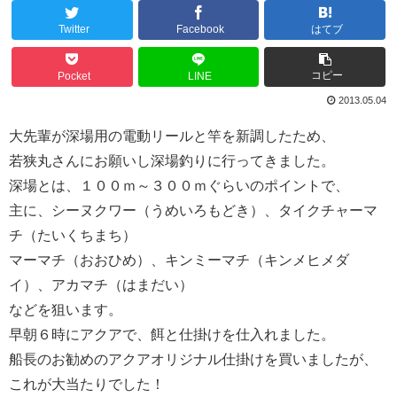
Twitter
Facebook
はてブ
コピー
Pocket
LINE
2013.05.04
大先輩が深場用の電動リールと竿を新調したため、
若狭丸さんにお願いし深場釣りに行ってきました。
深場とは、１００ｍ～３００ｍぐらいのポイントで、
主に、シーヌクワー（うめいろもどき）、タイクチャーマ
チ（たいくちまち）
マーマチ（おおひめ）、キンミーマチ（キンメヒメダ
イ）、アカマチ（はまだい）
などを狙います。
早朝６時にアクアで、餌と仕掛けを仕入れました。
船長のお勧めのアクアオリジナル仕掛けを買いましたが、
これが大当たりでした！