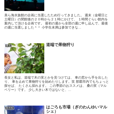
美ら海水族館の企画に当選したため行ってきました。 週末（金曜日と
土曜日）の閉館後の２０時から２１時にかけて、 １時間ぐらい館内を
案内して頂ける企画です。 最初の週から全部の週に申し込んで、最後
の週に当選しました＾＾ 小学生未満は参加できな...
道端で果物狩り
育児
長女と私は、道端で木の実とかを見つけては、 車の窓から手を出した
り、 車を止めて果物狩りを始めたりします。笑 那覇市内でもちょっと
探せば、 たくさん採れます。 この季節のおススメは、 桑の実（マル
ベリー）です。 少し大きい木ではないと、...
はごろも市場（ぎのわんゆいマル
観光地
シェ）