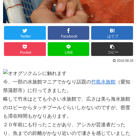
Twitter
Facebook
はてブ
コピー
Pocket
LINE
2016.08.26
今、一部の水族館マニアでかなり話題の
竹島水族館
（愛知
県蒲郡市）に行ってきました。
略して竹水はとても小さい水族館で、広さは美ら海水族館
のロビーからタッチプールぐらいしかないのですが、密度
も滞在時間もかなりあります。
２０年前にも行ったことがあり、アシカが芸達者だった
り、魚までの距離がかなり近いので凄さを感じていました