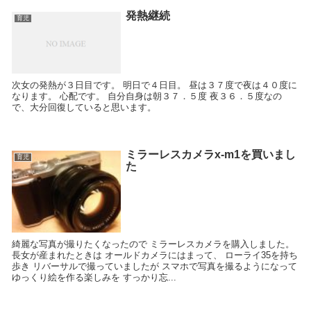
発熱継続
育児
次女の発熱が３日目です。 明日で４日目。 昼は３７度で夜は４０度に
なります。 心配です。 自分自身は朝３７．５度 夜３６．５度なの
で、大分回復していると思います。
ミラーレスカメラx-m1を買いまし
育児
た
綺麗な写真が撮りたくなったので ミラーレスカメラを購入しました。
長女が産まれたときは オールドカメラにはまって、 ローライ35を持ち
歩き リバーサルで撮っていましたが スマホで写真を撮るようになって
ゆっくり絵を作る楽しみを すっかり忘...