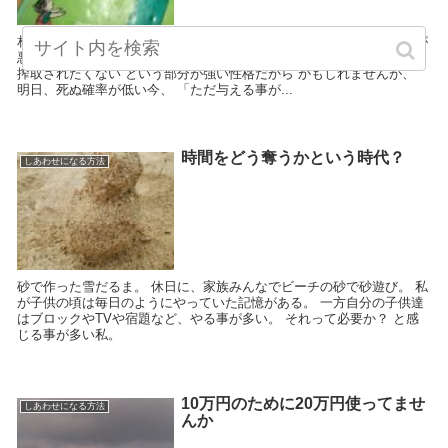
相手時間を増やす行為が善 逆の行為、つまり、 相手時間を奪う行為が
悪 と考えるようになりました。 私自身が時間を無駄にしたくない、
搾取されたくない という部分が強い性格だから かもしれませんが、
明日、死ぬ確率が低い今、 「ただ与える事が...
時間をどう奪うかという時代？
しあわせになる方法
砂で作った雪だるま。 休日に、家族みんなでビーチの砂で砂遊び。 私
が子供の頃は毎日のようにやっていた記憶がある。 一方自分の子供達
はブロックやTVや宿題など、やる事が多い。 それって必要か？ と感
じる事が多い私。
10万円のために20万円使ってませ
しあわせになる方法
んか