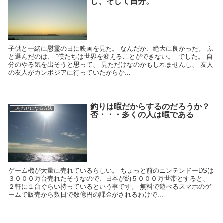
し、そして自分。
子供と一緒に慰霊の日に映画を見た。 なんだか、絶大に良かった。 ふ
と選んだのは、 ”僕たちは世界を変えることができない。” でした。 自
分のやる気を出そうと思って、 見ただけなのかもしれませんし、 友人
の友人がカンボジアに行っていたからか...
釣りは暇だからするのだろうか？
しあわせになる方法
否・・・多くの人は暇である
ゲーム機が大量に売れているらしい。 ちょっと前のニンテンドーDSは
３０００万台売れたそうなので、日本が約５０００万世帯とすると、
２軒に１台ぐらい持っているという事です。 無料で遊べるスマホのゲ
ームで販売から数日で数億円の課金がされるわけで...