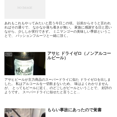
あれもこれもやってみたいと思う今日この頃。 以前からそうと言われ
ればその通りで、 なかなか落ち着きが無い。 家族に感謝する日と思い
ながら、少ししか実行できず。 ミニマンゴーの美味しい季節というこ
とで、 パッションフルーツと一緒に頂く。
アサヒ ドライゼロ（ノンアルコー
日記
ルビール）
アサヒビールが主力商品のスーパードライに似た ドライゼロを出しま
した。 私はアルコールを一切飲まないため、 味はよくわかりません
が、 とってもビールに近く、のどごしがビールということで、 好評の
ようです。 スーパードライに似せたと言うこと...
もらい事故にあったので覚書
日記