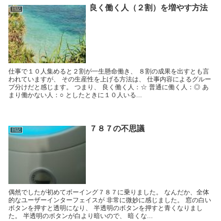
良く働く人（２割）を増やす方法
日記
仕事で１０人集めると２割が一生懸命働き、 ８割の成果を出すとも言
われていますが、 その生産性を上げる方法は、 仕事内容によるグルー
プ分けだと感じます。 つまり、 良く働く人：☆ 普通に働く人：◎ あ
まり働かない人：○ としたときに１０人いる...
７８７の不思議
日記
偶然でしたが初めてボーイング７８７に乗りました。 なんだか、全体
的なユーザーインターフェイスが 非常に微妙に感じました。 窓の白い
ボタンを押すと透明になり、 半透明のボタンを押すと青くなりまし
た。 半透明のボタンが白より暗いので、 暗くな...