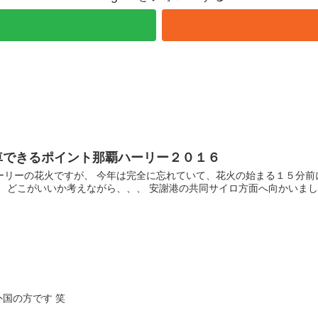
車できるポイント那覇ハーリー２０１６
ーリーの花火ですが、 今年は完全に忘れていて、花火の始まる１５分前
 どこがいいか考えながら、、、 安謝港の共同サイロ方面へ向かいました。
外国の方です 笑