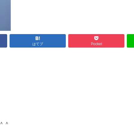
はてブ
Pocket
＾＾