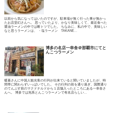
以前から気になってはいたのですが、駐車場が無く行った事が無かっ
たお店堂幻さんへ。 思っていたより、かなり美味しくて、最近食べた
醤油ラーメンの中では断トツでした。 ちなみに、私の中で、美味しい
なと思うラーメンは、 ・塩ラーメン TAKANE...
博多の名店一幸舎＠那覇市にてと
ラーメン
んこつラーメン
暖暮さんに中国人観光客の行列が出来ていると聞いていましたが、時
間帯に関わらずいっぱいでした。 その行列の前を通り過ぎ、国際通り
のてんぶす前のマクドナルドから１店舗入ったところにある一幸舎さ
んへ。 博多では泡系とんこつラーメンで有名店らしい...