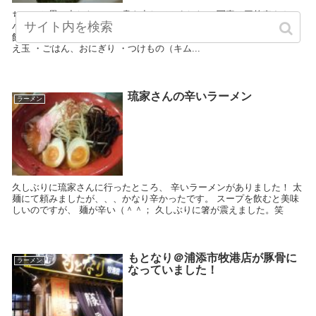
ちょっと思い出したので、書き出してみました。 写真は三竹寿さんの
ハート形の卵。笑 ■サブメニュー・トッピング系 ・チャーハン、天津
飯、カレー等 ・ギョーザ、シューマイ等 ・からあげ、焼き鳥等 ・替
え玉 ・ごはん、おにぎり ・つけもの（キム...
琉家さんの辛いラーメン
ラーメン
久しぶりに琉家さんに行ったところ、 辛いラーメンがありました！ 太
麺にて頼みましたが、、、かなり辛かったです。 スープを飲むと美味
しいのですが、 麺が辛い（＾＾； 久しぶりに箸が震えました。笑
もとなり＠浦添市牧港店が豚骨に
ラーメン
なっていました！