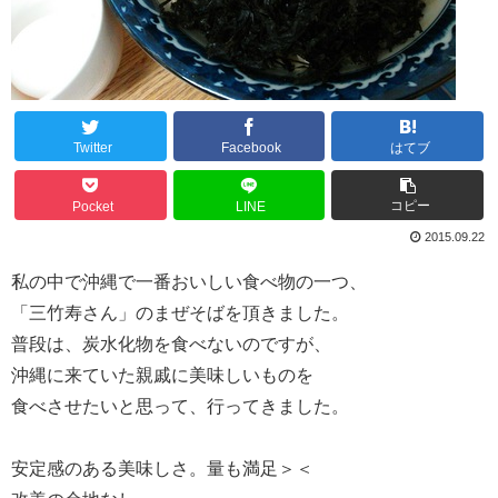
Twitter
Facebook
はてブ
コピー
Pocket
LINE
2015.09.22
私の中で沖縄で一番おいしい食べ物の一つ、
「三竹寿さん」のまぜそばを頂きました。
普段は、炭水化物を食べないのですが、
沖縄に来ていた親戚に美味しいものを
食べさせたいと思って、行ってきました。
安定感のある美味しさ。量も満足＞＜