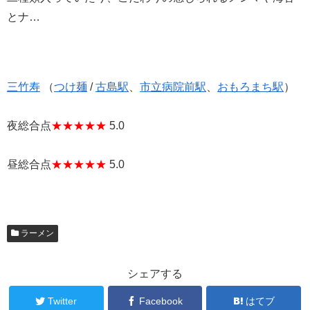
とナ…
三竹寿
（
つけ麺
/
古島駅
、
市立病院前駅
、
おもろまち駅
）
夜総合点
★★★★★
5.0
昼総合点
★★★★★
5.0
ラーメン
シェアする
Twitter
Facebook
はてブ