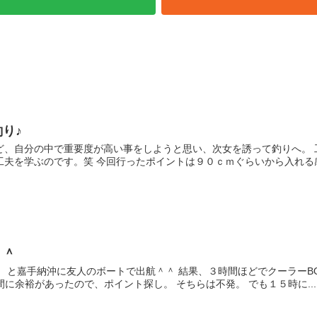
り♪
ど、自分の中で重要度が高い事をしようと思い、次女を誘って釣りへ。 
夫を学ぶのです。笑 今回行ったポイントは９０ｃｍぐらいから入れる感じ
＾＾
 と嘉手納沖に友人のボートで出航＾＾ 結果、３時間ほどでクーラーB
間に余裕があったので、ポイント探し。 そちらは不発。 でも１５時に...