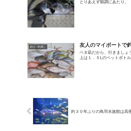
とりあえず順調にあたり。
友人のマイボートで釣
釣り（釣果）
ベタ凪だから、行きましょう
上は１．５Lのペットボトル
約３０年ぶりの鳥羽水族館は高