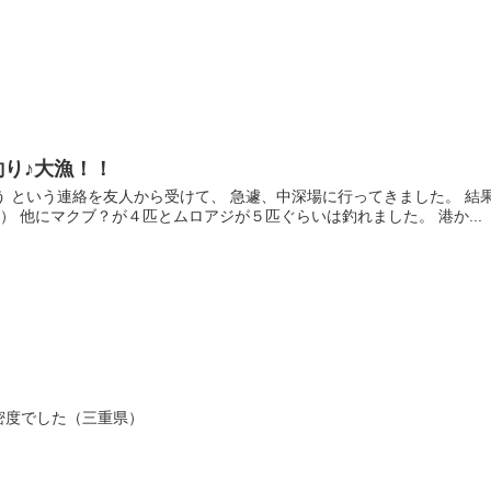
り♪大漁！！
 という連絡を友人から受けて、 急遽、中深場に行ってきました。 結
） 他にマクブ？が４匹とムロアジが５匹ぐらいは釣れました。 港か...
密度でした（三重県）