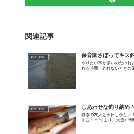
関連記事
保育園さぼってキス釣
釣り（釣果）
やりたい事が多いのだけれ
れる時間、釣れないときの工
しあわせな釣り納め
釣り（釣果）
職場の友人と今日しかない！
１匹＾＾ つまり、大漁♪ 時