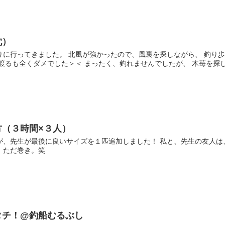
沈）
りに行ってきました。 北風が強かったので、風裏を探しながら、 釣り
渡るも全くダメでした＞＜ まったく、釣れませんでしたが、 木苺を探し.
方（３時間×３人）
が、先生が最後に良いサイズを１匹追加しました！ 私と、先生の友人は
、ただ巻き。笑
タチ！@釣船むるぶし