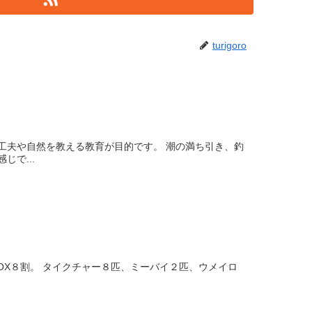
turigoro
工夫や自然を教える教育が目的です。 潮の満ち引き、釣
で...
OX８割。 タイクチャー８匹、ミーバイ２匹、ウメイロ