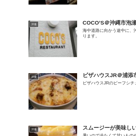
COCO’S＠沖縄市
洋食
海中道路に向かう途中に、
ります。
ピザハウスJR＠浦添
洋食
ピザハウスJRのビーフシ
スムージーが美味しいni
洋食
暑いので冷たくて甘いものが