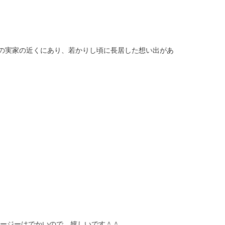
地の実家の近くにあり、若かりし頃に長居した想い出があ
スムージーはでかいので、嬉しいです＾＾