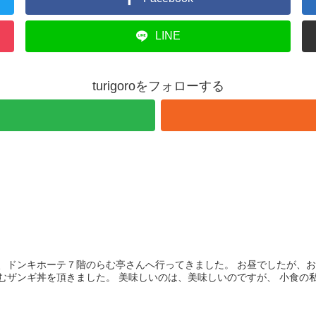
LINE
turigoroをフォローする
日、ドンキホーテ７階のらむ亭さんへ行ってきました。 お昼でしたが、
むザンギ丼を頂きました。 美味しいのは、美味しいのですが、 小食の私.