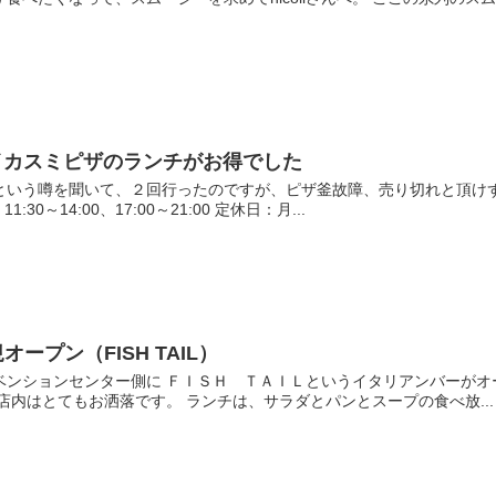
イカスミピザのランチがお得でした
という噂を聞いて、２回行ったのですが、ピザ釜故障、売り切れと頂けず。
:30～14:00、17:00～21:00 定休日：月...
ープン（FISH TAIL）
ベンションセンター側に ＦＩＳＨ ＴＡＩＬというイタリアンバーがオ
店内はとてもお洒落です。 ランチは、サラダとパンとスープの食べ放...