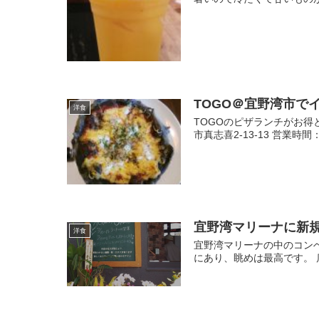
TOGO＠宜野湾市で
洋食
TOGOのピザランチがお得
市真志喜2-13-13 営業時間：11
宜野湾マリーナに新規オ
洋食
宜野湾マリーナの中のコン
にあり、眺めは最高です。 