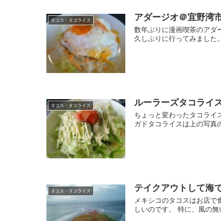
アダージオ＠宜野湾
タコス・タコライス
数年ぶりに漫画喫茶のアダ
久しぶりに行ってみました
ルーラーズタコライ
タコス・タコライス
ちょっと変わったタコライ
ガドタコライスは上の写真
テイクアウトして海
タコス・タコライス
メキシコのタコスはお店で食
しいのです。 特に、風の無い夕