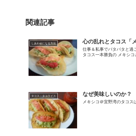
関連記事
心の乱れとタコス「
しあわせになる方法
仕事＆私事でバタバタと過
タコス一本勝負の メキシコ
なぜ美味しいのか？
タコス・タコライス
メキシコ＠宜野湾のタコス