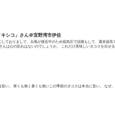
メキシコ」さん＠宜野湾市伊佐
ごしておりまして、台風が接近中のため低気圧で頭痛もして、週末波高で
さんは心の乱れはないのでしょうか。 これだけ美味しいタコスを出せるの
は旨い。 寒くも無く暑くも無いこの季節のタコスは本当に旨い。 なぜ