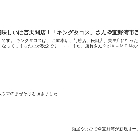
美味しいは普天間店！「キングタコス」さん＠宜野湾市
です。 キングタコスは、 金武本店、与勝店、長田店、美里店に行った
なってしまったのが残念です・・・ また、店長さん？がＸ－ＭＥＮのウル
激ウマのまぜそばを頂きました
麺屋やまひで＠宜野湾が新規オー