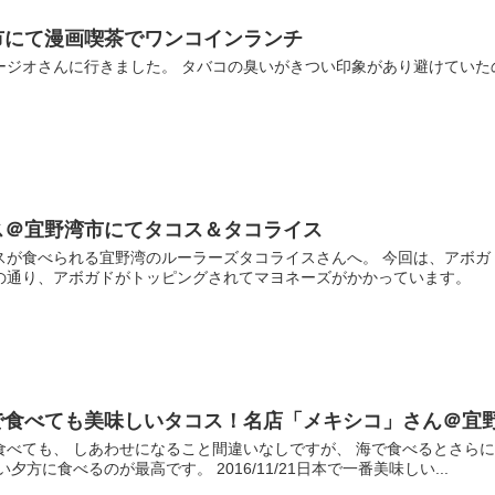
市にて漫画喫茶でワンコインランチ
ージオさんに行きました。 タバコの臭いがきつい印象があり避けてい
。
ス＠宜野湾市にてタコス＆タコライス
スが食べられる宜野湾のルーラーズタコライスさんへ。 今回は、アボガ
の通り、アボガドがトッピングされてマヨネーズがかかっています。
で食べても美味しいタコス！名店「メキシコ」さん＠宜
べても、 しあわせになること間違いなしですが、 海で食べるとさらに
方に食べるのが最高です。 2016/11/21日本で一番美味しい...