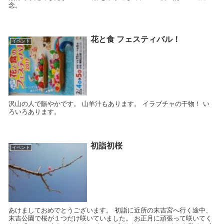
念。
花と食 フェスティバル！
イベント
沢山の人で賑やかです。 山羊汁もあります。 イラブチャの干物！ い
ろいろあります。
初詣初桜
イベント
あけましておめでとうございます。 初詣に近所の末吉宮へ行く途中、
末吉公園で桜が１つだけ咲いていました。 お正月に頑張って咲いてく