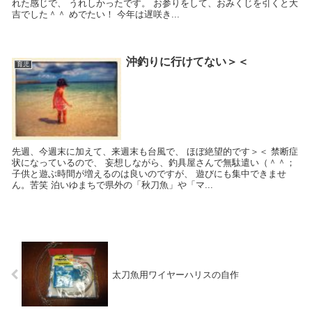
れた感じで、 うれしかったです。 お参りをして、おみくじを引くと大
吉でした＾＾ めでたい！ 今年は遅咲き...
沖釣りに行けてない＞＜
育児
先週、今週末に加えて、来週末も台風で、 ほぼ絶望的です＞＜ 禁断症
状になっているので、 妄想しながら、釣具屋さんで無駄遣い（＾＾；
子供と遊ぶ時間が増えるのは良いのですが、 遊びにも集中できませ
ん。苦笑 泊いゆまちで県外の「秋刀魚」や「マ...
太刀魚用ワイヤーハリスの自作