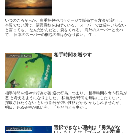
いつのころからか、多重梱包やパッケージで販売する方法が流行し、
本質でない所で、購買意欲をあげている。 スーパーでは袋をいらない
と言っても、 なんだかんだと、袋をくれる。 海外のスーパーと比べ
て、 日本のスーパーの梱包の量はかなり多い。 生...
相手時間を増やす
しあわせになる方法
相手時間を増やす行為が善 逆の行為、つまり、 相手時間を奪う行為が
悪 と考えるようになりました。 私自身が時間を無駄にしたくない、
搾取されたくない という部分が強い性格だから かもしれませんが、
明日、死ぬ確率が低い今、 「ただ与える事が...
選択できない理由は「勇気がな
しあわせになる方法
い」もしくは「プライドが邪魔」