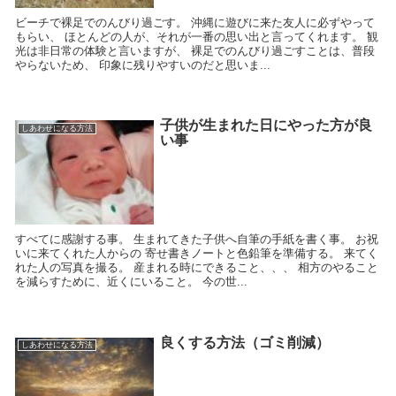
ビーチで裸足でのんびり過ごす。 沖縄に遊びに来た友人に必ずやって
もらい、 ほとんどの人が、それが一番の思い出と言ってくれます。 観
光は非日常の体験と言いますが、 裸足でのんびり過ごすことは、普段
やらないため、 印象に残りやすいのだと思いま...
子供が生まれた日にやった方が良
しあわせになる方法
い事
すべてに感謝する事。 生まれてきた子供へ自筆の手紙を書く事。 お祝
いに来てくれた人からの 寄せ書きノートと色鉛筆を準備する。 来てく
れた人の写真を撮る。 産まれる時にできること、、、 相方のやること
を減らすために、近くにいること。 今の世...
良くする方法（ゴミ削減）
しあわせになる方法